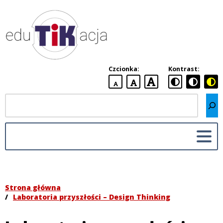
Dydaktyka
cyfrowa
–
Czcionka:
Kontrast:
edukacja
domyślna
większa
największa
z
czcionka
Szukaj
czcionka
czcionka
TIK
Wykorzystanie
TIK
w
edukacji
Strona główna
/
Laboratoria przyszłości – Design Thinking